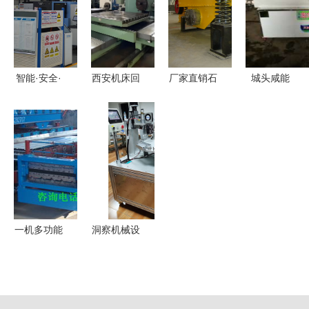
义工业美学
统批发——
实现千家企
与功能的融
恒荣机械设
业工装下的
合
备专家解析
质造奇迹
智能·安全·
西安机床回
厂家直销石
城头咸能
稳定 邹城
收 让闲置
子振动筛
匠心铸造大
这家企业让
资产重获新
电磁振动设
豆机械，助
国际先进技
生，共建高
计的矿用筛
力产业升级
术国产化机
效工业循环
分利器
前行
械设备
一机多功能
洞察机械设
双层彩钢压
备 采购与
瓦机的革新
批发的决策
力量——华
支持与市场