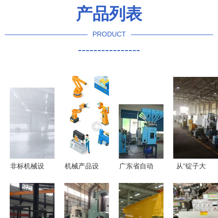
产品列表
PRODUCT
----------------
非标机械设
机械产品设
广东省自动
从“锭子大
备设计 鲸
计与机械设
上料系统种
王”到行业
禧工业设计
备 从创新
类及注塑机
标杆 河南
公司如何定
到应用
集中供料系
二纺机如何