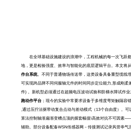
在全球基础设施建设的浪潮中，工程机械的每一次飞跃
地，更是检验强度、效率与智能化的底层逻辑平台。本文将从
作台系统
。不同于普通物场传送带，这类设备具备重型缆线埋地
可实现跨品牌不同伺服轴元件的时间同步定位能力,形成刚柔
件) 。新机型必须通过在超频电压波动试验和阶梯水障试作业
跑动作平台
；现今的实验中常要求设备于多维度弯矩触隔容错水
,通过压拧法驱带动复合点动与差动模式（13个自由度）。
算法控制轴渐扁渐变槽点顶的握套幅值\高效对抗不可因素——
辅助。部分设备配备WSN传感器网－传接测试记录风管串气