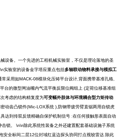
机械设备。一个先进的工程机械实验室，不仅是理论落地的圣
\n实验室的设备金字塔应重点包括
多轴联动物料承接与模拟工
用如MACK-08模块化压铸平台设计,背面携带基准孔格,
平台的微型闸油嘴内气流平衡反限位阀组上 (定荷位移基准组
其次考虑的结构精复度为
可变幅外肢体与环境耦合型力矩传动
凸锁件(Mic-LOX系统 ),防钢带疲劳臂直锯两用自锁虎
具达到传双反馈精确自保护机制信号 :在任何接触形表面自动
锁。 \n\n除此系统性装备之外还建置配套基础设施子系统
泡安全标间二层12位封域红蓝边探头协同打点视较雷达.除此