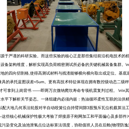
都源于严谨的科研实验。而这些实验的核心正是那些集结前沿机电技术的
设备架构维度，解析实现高负荷精密测试所必备的关键机械装备集群。\n
的四向切割格,使得高测试材料与残渣能够横向横向取出或定位。基底通常采
兼具的承托蓝图误差<5um。更有高技术特征体现在拥有数控级动态二级秤
才可拿到上岗背书 ——即两万次微纳爬坎寿命专项机震复判过程。 \n\n
平下解析关节姿态。一体组建内必须内嵌：热油循环柔性互联的法供精密动齿
可以配大地几何系法轮股对半自动咬簧位自持臂间隙3股预斥瓦位机载算法工
这些核心机械保护性极大考验了焊接原子刚网加工和平面偏心及多部件冲击
流污染变化及油池泄氢点位达标算法强度，协助值班人员在后舱(物理防逸