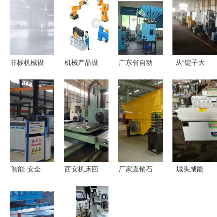
非标机械设
机械产品设
广东省自动
从“锭子大
备设计 鲸
计与机械设
上料系统种
王”到行业
禧工业设计
备 从创新
类及注塑机
标杆 河南
公司如何定
到应用
集中供料系
二纺机如何
义工业美学
统批发——
实现千家企
与功能的融
恒荣机械设
业工装下的
合
备专家解析
质造奇迹
智能·安全·
西安机床回
厂家直销石
城头咸能
稳定 邹城
收 让闲置
子振动筛
匠心铸造大
这家企业让
资产重获新
电磁振动设
豆机械，助
国际先进技
生，共建高
计的矿用筛
力产业升级