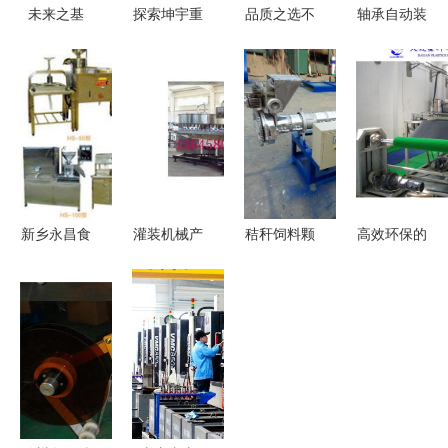
未来之基
探索坤宇重
品质之选不
轴承自动装
探访先进工
装KY系列
容错过 环
配 机械设
程机械实验
长螺旋钻孔
保制砂机品
备精密制造
室的设备集
机的卓越参
牌与新型制
的关键技术
群与架构设
数与施工优
砂机制造企
正成为工业
计
势
业推荐
4.0核心驱
动力
新乡永昌食
灌装机械产
秸秆饲料颗
高效环保的
品机械厂
品列表第53
粒机设计机
塑料草坪垫
机械设备中
页 高效稳
械结构设计
生产线 化
的高效“钱
定的机械设
模具数控工
工机械网助
眼商机”
备全解析
艺夹具
力现代化生
产